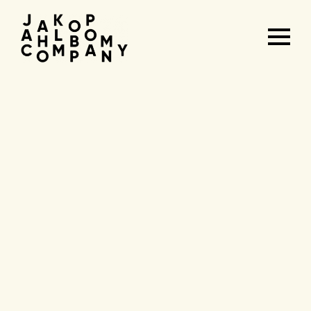
Agenda
&
tickets