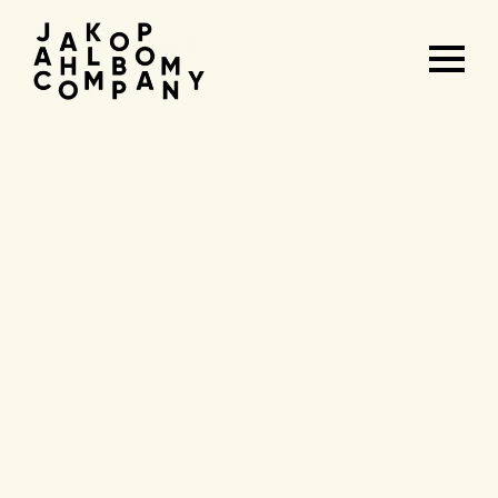
Agenda
&
tickets