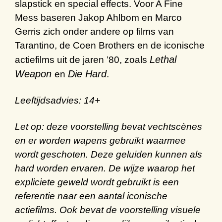
slapstick
en special
effects
.
Voor
A Fine
Mess
baseren
Jakop Ahlbom en Marco
Gerris
zich onder andere op films van
Tarantino
, de
Coen
Brothers
en de
iconische
Lethal
actiefilms
uit de jaren
’
80
, zoals
Weapon
Die Hard
en
.
Leeftijdsadvies: 14+
Let op:
deze voorstelling bevat vechtscènes
en er worden wapens gebruikt waarmee
wordt geschoten. Deze geluiden kunnen als
hard worden ervaren. De wijze waarop het
expliciete geweld wordt gebruikt is een
referentie naar een aantal iconische
actiefilms. Ook bevat de voorstelling visuele