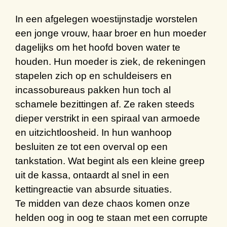
In een
afgelegen woestijnstadje
worstelen
een jonge vrouw, haar broer en hun moeder
dagelijks om h
et
hoofd boven water te
houden. Hun moeder is ziek
,
de rekeningen
stapelen zich op en s
chuldeisers en
incassobureaus pakken hun toch al
schamele bezittingen af. Ze raken steeds
dieper verstrikt in een spiraal van armoede
en
uitzichtloosheid
.
In hun wanhoop
besluiten ze tot een overval op een
tankstation.
W
at begint als een
kleine greep
uit
de kassa
, ontaardt al snel in een
kettingreactie van absurde situaties.
Te midden van deze chaos
komen
onze
helden
oog in oog
te staan
m
et een corrupte