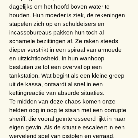
dagelijks om h
et
hoofd boven water te
houden. Hun moeder is ziek
,
de rekeningen
stapelen zich op en s
chuldeisers en
incassobureaus pakken hun toch al
schamele bezittingen af. Ze raken steeds
dieper verstrikt in een spiraal van armoede
en
uitzichtloosheid
.
In hun wanhoop
besluiten ze tot een overval op een
tankstation.
W
at begint als een
kleine greep
uit
de kassa
, ontaardt al snel in een
kettingreactie van absurde situaties.
Te midden van deze chaos
komen
onze
helden
oog in oog
te staan
m
et een corrupte
sheriff, die vooral geïnteresseerd lijkt in haar
eigen gewin. Als de situatie escaleert in een
wervelend spel van pistolen en verraad,