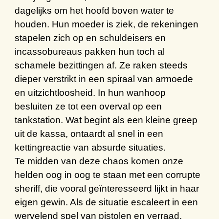
dagelijks om h
et
hoofd boven water te
houden. Hun moeder is ziek
,
de rekeningen
stapelen zich op en s
chuldeisers en
incassobureaus pakken hun toch al
schamele bezittingen af. Ze raken steeds
dieper verstrikt in een spiraal van armoede
en
uitzichtloosheid
.
In hun wanhoop
besluiten ze tot een overval op een
tankstation.
W
at begint als een
kleine greep
uit
de kassa
, ontaardt al snel in een
kettingreactie van absurde situaties.
Te midden van deze chaos
komen
onze
helden
oog in oog
te staan
m
et een corrupte
sheriff, die vooral geïnteresseerd lijkt in haar
eigen gewin. Als de situatie escaleert in een
wervelend spel van pistolen en verraad,