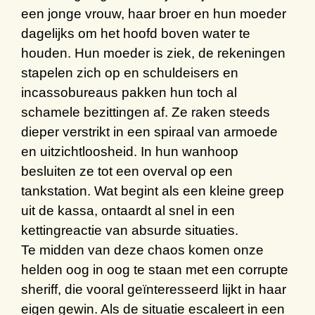
een jonge vrouw, haar broer en hun moeder
dagelijks om h
et
hoofd boven water te
houden. Hun moeder is ziek
,
de rekeningen
stapelen zich op en s
chuldeisers en
incassobureaus pakken hun toch al
schamele bezittingen af. Ze raken steeds
dieper verstrikt in een spiraal van armoede
en
uitzichtloosheid
.
In hun wanhoop
besluiten ze tot een overval op een
tankstation.
W
at begint als een
kleine greep
uit
de kassa
, ontaardt al snel in een
kettingreactie van absurde situaties.
Te midden van deze chaos
komen
onze
helden
oog in oog
te staan
m
et een corrupte
sheriff, die vooral geïnteresseerd lijkt in haar
eigen gewin. Als de situatie escaleert in een