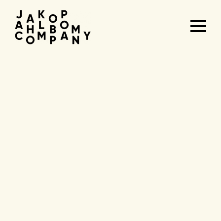
Agenda
&
tickets