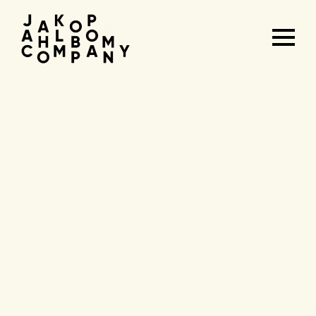
Agenda
&
tickets