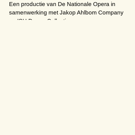
Een productie van De Nationale Opera in
samenwerking met Jakop Ahlbom Company
en ISH Dance Collective
Credits
Muziek
Dmitri Sjostakovitsj
Libretto
Vladimir Mass en Michail Tsjervinski,
in een vertaling van Sir David Pountney
Muzikale leiding
Bassem Akiki