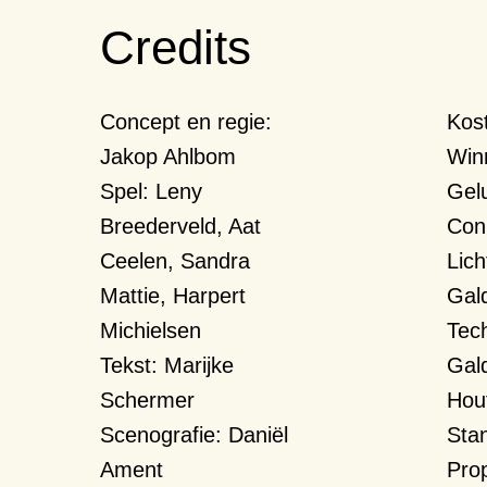
Credits
Concept en regie:
Kos
Jakop Ahlbom
Win
Spel:
Leny
Gel
Breederveld, Aat
Con
Ceelen, Sandra
Lic
Mattie, Harpert
Gal
Michielsen
Tec
Tekst:
Marijke
Gal
Schermer
Hou
Scenografie:
Daniël
Sta
Ament
Pro