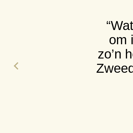
“Ste
no