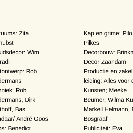
tuums:
Zita
Kap en grime:
Pilo
nubst
Pilkes
uidsdecor:
Wim
Decorbouw:
Brink
radi
Decor Zaandam
htontwerp:
Rob
Productie en zakeli
dermans
leiding:
Alles voor 
hniek:
Rob
Kunsten; Meeke
dermans, Dirk
Beumer, Wilma Kui
thoff, Bas
Markell Helmann, 
ndaar/ André Goos
Bosgraaf
ps:
Benedict
Publiciteit:
Eva