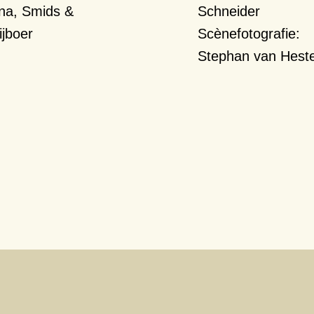
ena, Smids &
Schneider
ijboer
Scènefotografie:
Stephan van Hest