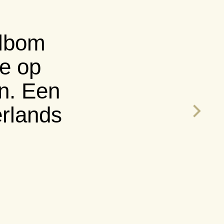
lijke
e.”