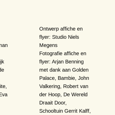
Ontwerp affiche en
flyer:
Studio Niels
man
Megens
Fotografie affiche en
jk
flyer:
Arjan Benning
de
met dank aan
Golden
Palace, Bambie, John
te,
Valkering, Robert van
Eva
der Hoop, De Wereld
Draait Door,
Schooltuin Gerrit Kalff,