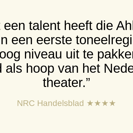
rke staaltjes intermense
n-communicatie en gekt
De Volkskrant ★★★★