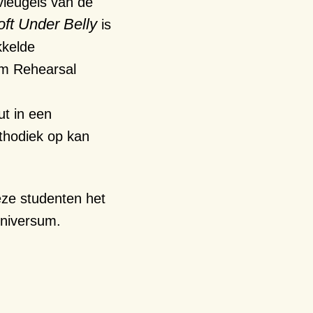
vleugels van de
oft Under Belly
is
kkelde
m Rehearsal
ut in een
hodiek op kan
ze studenten het
universum.