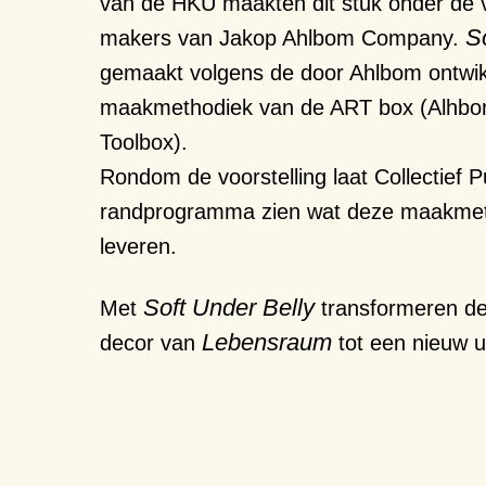
van de HKU maakten dit stuk onder de 
S
makers van Jakop Ahlbom Company.
gemaakt volgens de door Ahlbom ontwi
maakmethodiek van de ART box (Alhbo
Toolbox).
Rondom de voorstelling laat Collectief P
randprogramma zien wat deze maakmet
leveren.
Soft Under Belly
Met
transformeren de
Lebensraum
decor van
tot een nieuw 