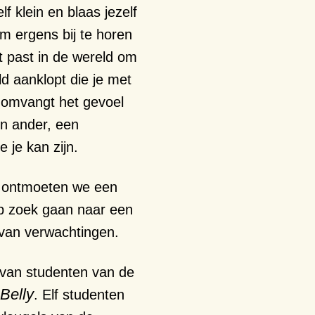
lf klein en blaas jezelf
m ergens bij te horen
et past in de wereld om
d aanklopt die je met
 omvangt het gevoel
en ander, een
 je kan zijn.
ng ontmoeten we een
op zoek gaan naar een
j van verwachtingen.
m van studenten van de
Belly
. Elf studenten