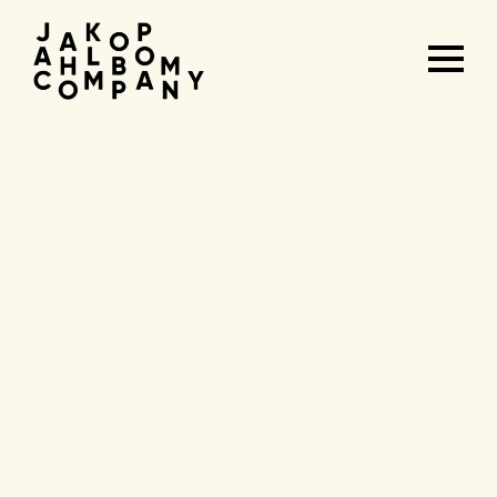
Agenda
&
tickets